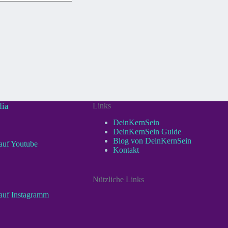
isse
dia
Links
DeinKernSein
DeinKernSein Guide
Blog von DeinKernSein
auf Youtube
Kontakt
Nützliche Links
auf Instagramm