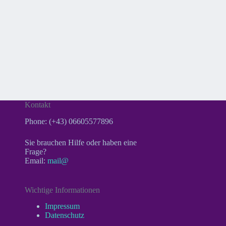
Kontakt
Phone: (+43) 06605577896
Sie brauchen Hilfe oder haben eine
Frage?
Email:
m
ail@
Wichtige Informationen
Impressum
Datenschutz