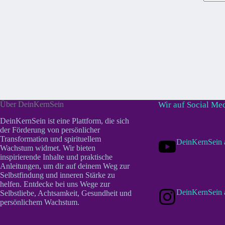
Keine
Ergebn
Über DeinKernSein
Wir auf Social Me
DeinKernSein ist eine Plattform, die sich
der Förderung von persönlicher
Transformation und spirituellem
DeinKernSein 
Wachstum widmet. Wir bieten
inspirierende Inhalte und praktische
Anleitungen, um dir auf deinem Weg zur
Selbstfindung und inneren Stärke zu
helfen. Entdecke bei uns Wege zur
DeinKernSein 
Selbstliebe, Achtsamkeit, Gesundheit und
persönlichem Wachstum.