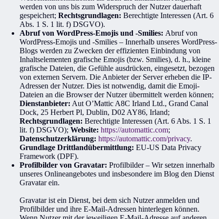
werden von uns bis zum Widerspruch der Nutzer dauerhaft
gespeichert;
Rechtsgrundlagen:
Berechtigte Interessen (Art. 6
Abs. 1 S. 1 lit. f) DSGVO).
Abruf von WordPress-Emojis und -Smilies:
Abruf von
WordPress-Emojis und -Smilies – Innerhalb unseres WordPress-
Blogs werden zu Zwecken der effizienten Einbindung von
Inhaltselementen grafische Emojis (bzw. Smilies), d. h., kleine
grafische Dateien, die Gefühle ausdrücken, eingesetzt, bezogen
von externen Servern. Die Anbieter der Server erheben die IP-
Adressen der Nutzer. Dies ist notwendig, damit die Emoji-
Dateien an die Browser der Nutzer übermittelt werden können;
Dienstanbieter:
Aut O’Mattic A8C Irland Ltd., Grand Canal
Dock, 25 Herbert Pl, Dublin, D02 AY86, Irland;
Rechtsgrundlagen:
Berechtigte Interessen (Art. 6 Abs. 1 S. 1
lit. f) DSGVO);
Website:
https://automattic.com
;
Datenschutzerklärung:
https://automattic.com/privacy
.
Grundlage Drittlandübermittlung:
EU-US Data Privacy
Framework (DPF)
.
Profilbilder von Gravatar:
Profilbilder – Wir setzen innerhalb
unseres Onlineangebotes und insbesondere im Blog den Dienst
Gravatar ein.
Gravatar ist ein Dienst, bei dem sich Nutzer anmelden und
Profilbilder und ihre E-Mail-Adressen hinterlegen können.
Wenn Nutzer mit der jeweiligen E-Mail-Adresse auf anderen