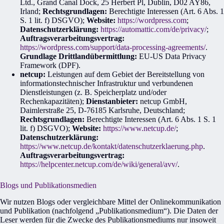
Ltd., Grand Canal Dock, 25 Herbert Pl, Dublin, D02 AY86,
Irland;
Rechtsgrundlagen:
Berechtigte Interessen (Art. 6 Abs. 1
S. 1 lit. f) DSGVO);
Website:
https://wordpress.com
;
Datenschutzerklärung:
https://automattic.com/de/privacy/
;
Auftragsverarbeitungsvertrag:
https://wordpress.com/support/data-processing-agreements/
.
Grundlage Drittlandübermittlung:
EU-US Data Privacy
Framework (DPF)
.
netcup:
Leistungen auf dem Gebiet der Bereitstellung von
informationstechnischer Infrastruktur und verbundenen
Dienstleistungen (z. B. Speicherplatz und/oder
Rechenkapazitäten);
Dienstanbieter:
netcup GmbH,
Daimlerstraße 25, D-76185 Karlsruhe, Deutschland;
Rechtsgrundlagen:
Berechtigte Interessen (Art. 6 Abs. 1 S. 1
lit. f) DSGVO);
Website:
https://www.netcup.de/
;
Datenschutzerklärung:
https://www.netcup.de/kontakt/datenschutzerklaerung.php
.
Auftragsverarbeitungsvertrag:
https://helpcenter.netcup.com/de/wiki/general/avv/
.
Blogs und Publikationsmedien
Wir nutzen Blogs oder vergleichbare Mittel der Onlinekommunikation
und Publikation (nachfolgend „Publikationsmedium“). Die Daten der
Leser werden für die Zwecke des Publikationsmediums nur insoweit