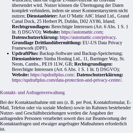
übersendet wird. Nutzer können die Übertragung der Daten
komplett verhindern, indem sie unser Kommentarsystem nicht
nutzen;
Dienstanbieter:
Aut O’Mattic A8C Irland Ltd., Grand
Canal Dock, 25 Herbert Pl, Dublin, D02 AY86, Irland;
Rechtsgrundlagen:
Berechtigte Interessen (Art. 6 Abs. 1 S. 1
lit. f) DSGVO);
Website:
https://automattic.com
;
Datenschutzerklärung:
https://automattic.com/privacy
.
Grundlage Drittlandübermittlung:
EU-US Data Privacy
Framework (DPF)
.
UpdraftPlus:
Backup-Software und Backup-Speicherung;
Dienstanbieter:
Simba Hosting Ltd., 11, Barringer Way, St.
Neots, Cambs., PE19 1LW, GB;
Rechtsgrundlagen:
Berechtigte Interessen (Art. 6 Abs. 1 S. 1 lit. f) DSGVO);
Website:
https://updraftplus.com/
.
Datenschutzerklärung:
https://updraftplus.com/data-protection-and-privacy-centre/
.
Kontakt- und Anfragenverwaltung
Bei der Kontaktaufnahme mit uns (z. B. per Post, Kontaktformular, E-
Mail, Telefon oder via soziale Medien) sowie im Rahmen bestehender
Nutzer- und Geschäftsbeziehungen werden die Angaben der
anfragenden Personen verarbeitet soweit dies zur Beantwortung der
Kontaktanfragen und etwaiger angefragter Maßnahmen erforderlich
ist.