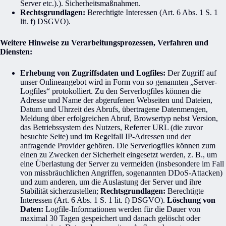
Server etc.).). Sicherheitsmaßnahmen.
Rechtsgrundlagen:
Berechtigte Interessen (Art. 6 Abs. 1 S. 1
lit. f) DSGVO).
Weitere Hinweise zu Verarbeitungsprozessen, Verfahren und
Diensten:
Erhebung von Zugriffsdaten und Logfiles:
Der Zugriff auf
unser Onlineangebot wird in Form von so genannten „Server-
Logfiles“ protokolliert. Zu den Serverlogfiles können die
Adresse und Name der abgerufenen Webseiten und Dateien,
Datum und Uhrzeit des Abrufs, übertragene Datenmengen,
Meldung über erfolgreichen Abruf, Browsertyp nebst Version,
das Betriebssystem des Nutzers, Referrer URL (die zuvor
besuchte Seite) und im Regelfall IP-Adressen und der
anfragende Provider gehören. Die Serverlogfiles können zum
einen zu Zwecken der Sicherheit eingesetzt werden, z. B., um
eine Überlastung der Server zu vermeiden (insbesondere im Fall
von missbräuchlichen Angriffen, sogenannten DDoS-Attacken)
und zum anderen, um die Auslastung der Server und ihre
Stabilität sicherzustellen;
Rechtsgrundlagen:
Berechtigte
Interessen (Art. 6 Abs. 1 S. 1 lit. f) DSGVO).
Löschung von
Daten:
Logfile-Informationen werden für die Dauer von
maximal 30 Tagen gespeichert und danach gelöscht oder