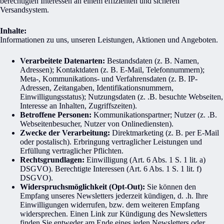
berechtigten Interessen an einem effizienten und sicheren
Versandsystem.
Inhalte:
Informationen zu uns, unseren Leistungen, Aktionen und Angeboten.
Verarbeitete Datenarten:
Bestandsdaten (z. B. Namen,
Adressen); Kontaktdaten (z. B. E-Mail, Telefonnummern);
Meta-, Kommunikations- und Verfahrensdaten (z. B. IP-
Adressen, Zeitangaben, Identifikationsnummern,
Einwilligungsstatus); Nutzungsdaten (z. .B. besuchte Webseiten,
Interesse an Inhalten, Zugriffszeiten).
Betroffene Personen:
Kommunikationspartner; Nutzer (z. .B.
Webseitenbesucher, Nutzer von Onlinediensten).
Zwecke der Verarbeitung:
Direktmarketing (z. B. per E-Mail
oder postalisch). Erbringung vertraglicher Leistungen und
Erfüllung vertraglicher Pflichten.
Rechtsgrundlagen:
Einwilligung (Art. 6 Abs. 1 S. 1 lit. a)
DSGVO). Berechtigte Interessen (Art. 6 Abs. 1 S. 1 lit. f)
DSGVO).
Widerspruchsmöglichkeit (Opt-Out):
Sie können den
Empfang unseres Newsletters jederzeit kündigen, d. .h. Ihre
Einwilligungen widerrufen, bzw. dem weiteren Empfang
widersprechen. Einen Link zur Kündigung des Newsletters
finden Sie entweder am Ende eines jeden Newsletters oder