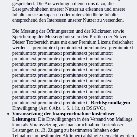
gespeichert. Die Auswertungen dienen uns dazu, die
Lesegewohnheiten unserer Nutzer zu erkennen und unsere
Inhalte an sie anzupassen oder unterschiedliche Inhalte
entsprechend den Interessen unserer Nutzer zu versenden.
Die Messung der Öffnungsraten und der Klickraten sowie
Speicherung der Messergebnisse in den Profilen der Nutzer
–
Dieser Textbereich muss mit einer Premium Lizenz freischaltet
werden. – premiumtext premiumtext premiumtext premiumtext
premiumtext premiumtext premiumtext premiumtext
premiumtext premiumtext premiumtext premiumtext
premiumtext premiumtext premiumtext premiumtext
premiumtext premiumtext premiumtext premiumtext
premiumtext premiumtext premiumtext premiumtext
premiumtext premiumtext premiumtext premiumtext
premiumtext premiumtext premiumtext premiumtext
premiumtext premiumtext premiumtext premiumtext
premiumtext premiumtext premiumtext premiumtext
premiumtext premiumtext premiumtext
;
Rechtsgrundlagen:
Einwilligung (Art. 6 Abs. 1 S. 1 lit. a) DSGVO).
Voraussetzung der Inanspruchnahme kostenloser
Leistungen:
Die Einwilligungen in den Versand von Mailings
kann als Voraussetzung zur Inanspruchnahme kostenloser
Leistungen (z. .B. Zugang zu bestimmten Inhalten oder
Teilnahme an bestimmten Aktionen) abhängig gemacht werden.