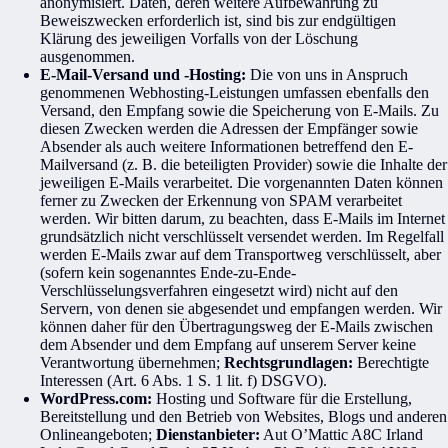
anonymisiert. Daten, deren weitere Aufbewahrung zu
Beweiszwecken erforderlich ist, sind bis zur endgültigen
Klärung des jeweiligen Vorfalls von der Löschung
ausgenommen.
E-Mail-Versand und -Hosting:
Die von uns in Anspruch
genommenen Webhosting-Leistungen umfassen ebenfalls den
Versand, den Empfang sowie die Speicherung von E-Mails. Zu
diesen Zwecken werden die Adressen der Empfänger sowie
Absender als auch weitere Informationen betreffend den E-
Mailversand (z. B. die beteiligten Provider) sowie die Inhalte der
jeweiligen E-Mails verarbeitet. Die vorgenannten Daten können
ferner zu Zwecken der Erkennung von SPAM verarbeitet
werden. Wir bitten darum, zu beachten, dass E-Mails im Internet
grundsätzlich nicht verschlüsselt versendet werden. Im Regelfall
werden E-Mails zwar auf dem Transportweg verschlüsselt, aber
(sofern kein sogenanntes Ende-zu-Ende-
Verschlüsselungsverfahren eingesetzt wird) nicht auf den
Servern, von denen sie abgesendet und empfangen werden. Wir
können daher für den Übertragungsweg der E-Mails zwischen
dem Absender und dem Empfang auf unserem Server keine
Verantwortung übernehmen;
Rechtsgrundlagen:
Berechtigte
Interessen (Art. 6 Abs. 1 S. 1 lit. f) DSGVO).
WordPress.com:
Hosting und Software für die Erstellung,
Bereitstellung und den Betrieb von Websites, Blogs und anderen
Onlineangeboten;
Dienstanbieter:
Aut O’Mattic A8C Irland