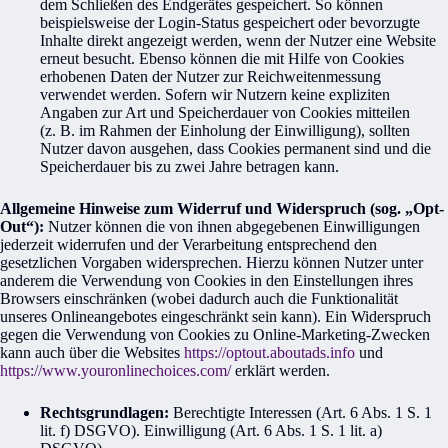
dem Schließen des Endgerätes gespeichert. So können
beispielsweise der Login-Status gespeichert oder bevorzugte
Inhalte direkt angezeigt werden, wenn der Nutzer eine Website
erneut besucht. Ebenso können die mit Hilfe von Cookies
erhobenen Daten der Nutzer zur Reichweitenmessung
verwendet werden. Sofern wir Nutzern keine expliziten
Angaben zur Art und Speicherdauer von Cookies mitteilen
(z. B. im Rahmen der Einholung der Einwilligung), sollten
Nutzer davon ausgehen, dass Cookies permanent sind und die
Speicherdauer bis zu zwei Jahre betragen kann.
Allgemeine Hinweise zum Widerruf und Widerspruch (sog. „Opt-
Out“):
Nutzer können die von ihnen abgegebenen Einwilligungen
jederzeit widerrufen und der Verarbeitung entsprechend den
gesetzlichen Vorgaben widersprechen. Hierzu können Nutzer unter
anderem die Verwendung von Cookies in den Einstellungen ihres
Browsers einschränken (wobei dadurch auch die Funktionalität
unseres Onlineangebotes eingeschränkt sein kann). Ein Widerspruch
gegen die Verwendung von Cookies zu Online-Marketing-Zwecken
kann auch über die Websites
https://optout.aboutads.info
und
https://www.youronlinechoices.com/
erklärt werden.
Rechtsgrundlagen:
Berechtigte Interessen (Art. 6 Abs. 1 S. 1
lit. f) DSGVO). Einwilligung (Art. 6 Abs. 1 S. 1 lit. a)