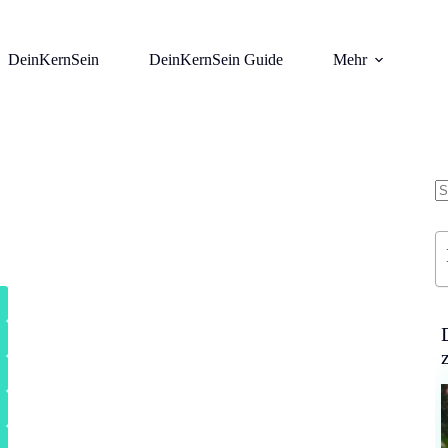
DeinKernSein
DeinKernSein Guide
Mehr
K
Er