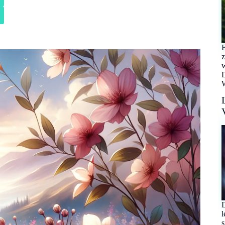
E
z
w
D
W
D
l
s