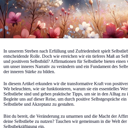
In unserem Streben nach Erfüllung und Zufriedenheit spielt Selbstlie
entscheidende Rolle. Doch wie erreichen wir ein tieferes Maß an Sel
und positivem Selbstbild? Affirmationen für Selbstliebe bieten eine
um unser inneres Narrativ zu verändern und ein Fundament des Selbs
der inneren Stärke zu bilden.
In diesem Artikel erkunden wir die transformative Kraft von positive
Wir beleuchten, wie sie funktionieren, warum sie ein essentielles We
Selbstliebe sind und geben praktische Tipps, um sie in den Alltag zu i
Begleite uns auf dieser Reise, um durch positive Selbstgespräche ein
Selbstliebe und Akzeptanz zu gestalten.
Bist du bereit, die Veränderung zu umarmen und die Macht der Affir
deine Selbstliebe zu nutzen? Tauchen wir gemeinsam in die Welt der 
Selbstbekräftigung ein.