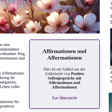
V
W
be eine
bstakzeptanz
Affirmationen und
n wirksamen Weg,
Afformationen
tvertrauens und
D
Dies Ist ein Artikel aus der
d
n Affirmationen.
Artikelserie von
Positive
w
rkzeug für
Selbstgespräche mit
W
ntegrieren.
Affirmationen und
 Leben voller
Afformationen
Zur Übersicht
mationen für
positiven