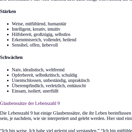
Stärken
Weise, mitfühlend, humanitär
Intelligent, kreativ, intuitiv
Hilfsbereit, großzügig, selbstlos
Erkenntnisreich, vollendet, heilend
Sensibel, offen, liebevoll
Schwächen
Naiv, idealistisch, weltfremd
Opferbereit, selbstkritisch, schuldig
Unentschlossen, unbeständig, unpraktisch
Überempfindlich, verletzlich, enttäuscht
Einsam, isoliert, unerfüllt
Glaubenssätze der Lebenszahl 9
Die Lebenszahl 9 hat einige Glaubenssätze, die ihr Leben beeinflusse
sein, je nachdem, wie sie interpretiert und gelebt werden. Hier sind ein
“Ich bin weise. Ich habe viel gelernt und verstanden.” “Ich bin mitfühl