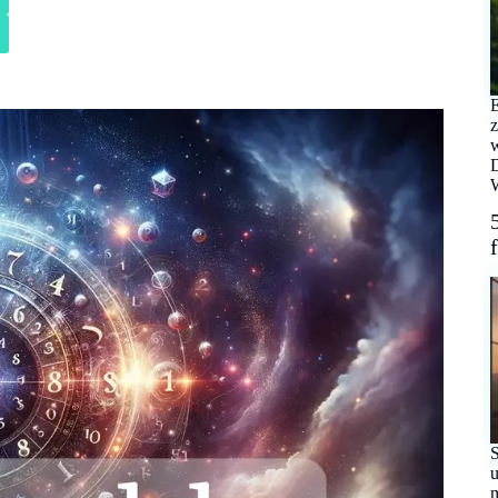
E
z
w
D
W
S
u
m