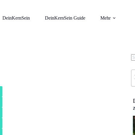
DeinKernSein
DeinKernSein Guide
Mehr
K
Er