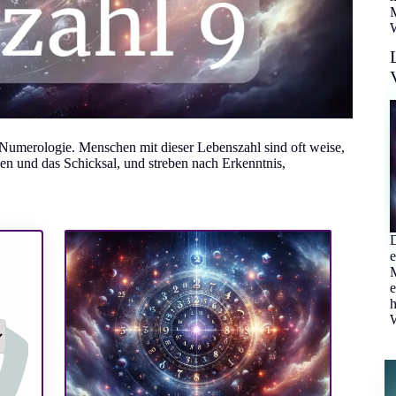
M
W
r Numerologie. Menschen mit dieser Lebenszahl sind oft weise,
ben und das Schicksal, und streben nach Erkenntnis,
D
e
M
e
W