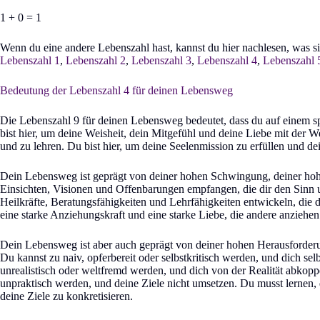
1 + 0 = 1
Wenn du eine andere Lebenszahl hast, kannst du hier nachlesen, was s
Lebenszahl 1
,
Lebenszahl 2
,
Lebenszahl 3
,
Lebenszahl 4
,
Lebenszahl 
Bedeutung der Lebenszahl 4 für deinen Lebensweg
Die Lebenszahl 9 für deinen Lebensweg bedeutet, dass du auf einem spi
bist hier, um deine Weisheit, dein Mitgefühl und deine Liebe mit der W
und zu lehren. Du bist hier, um deine Seelenmission zu erfüllen und de
Dein Lebensweg ist geprägt von deiner hohen Schwingung, deiner hohe
Einsichten, Visionen und Offenbarungen empfangen, die dir den Sinn
Heilkräfte, Beratungsfähigkeiten und Lehrfähigkeiten entwickeln, die di
eine starke Anziehungskraft und eine starke Liebe, die andere anzie
Dein Lebensweg ist aber auch geprägt von deiner hohen Herausforder
Du kannst zu naiv, opferbereit oder selbstkritisch werden, und dich selb
unrealistisch oder weltfremd werden, und dich von der Realität abkop
unpraktisch werden, und deine Ziele nicht umsetzen. Du musst lernen,
deine Ziele zu konkretisieren.