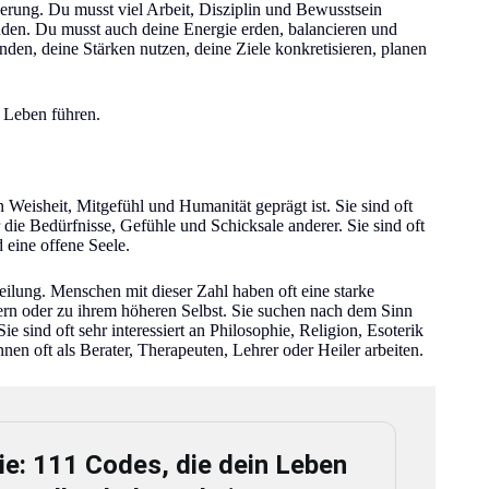
erung. Du musst viel Arbeit, Disziplin und Bewusstsein
inden. Du musst auch deine Energie erden, balancieren und
en, deine Stärken nutzen, deine Ziele konkretisieren, planen
s Leben führen.
 Weisheit, Mitgefühl und Humanität geprägt ist. Sie sind oft
für die Bedürfnisse, Gefühle und Schicksale anderer. Sie sind oft
d eine offene Seele.
ilung. Menschen mit dieser Zahl haben oft eine starke
ern oder zu ihrem höheren Selbst. Sie suchen nach dem Sinn
 sind oft sehr interessiert an Philosophie, Religion, Esoterik
en oft als Berater, Therapeuten, Lehrer oder Heiler arbeiten.
e: 111 Codes, die dein Leben