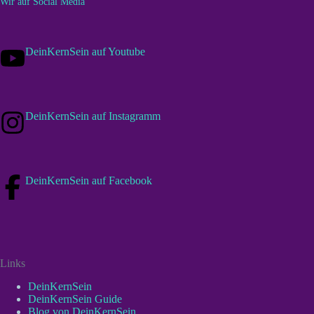
Wir auf Social Media
DeinKernSein auf Youtube
DeinKernSein auf Instagramm
DeinKernSein auf Facebook
Links
DeinKernSein
DeinKernSein Guide
Blog von DeinKernSein