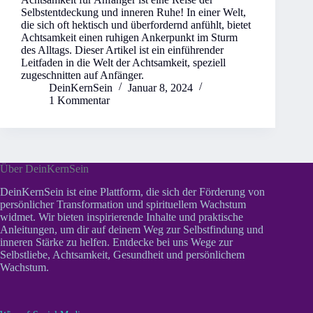
Selbstentdeckung und inneren Ruhe! In einer Welt,
die sich oft hektisch und überfordernd anfühlt, bietet
Achtsamkeit einen ruhigen Ankerpunkt im Sturm
des Alltags. Dieser Artikel ist ein einführender
Leitfaden in die Welt der Achtsamkeit, speziell
zugeschnitten auf Anfänger.
DeinKernSein
Januar 8, 2024
1 Kommentar
Über DeinKernSein
DeinKernSein ist eine Plattform, die sich der Förderung von
persönlicher Transformation und spirituellem Wachstum
widmet. Wir bieten inspirierende Inhalte und praktische
Anleitungen, um dir auf deinem Weg zur Selbstfindung und
inneren Stärke zu helfen. Entdecke bei uns Wege zur
Selbstliebe, Achtsamkeit, Gesundheit und persönlichem
Wachstum.